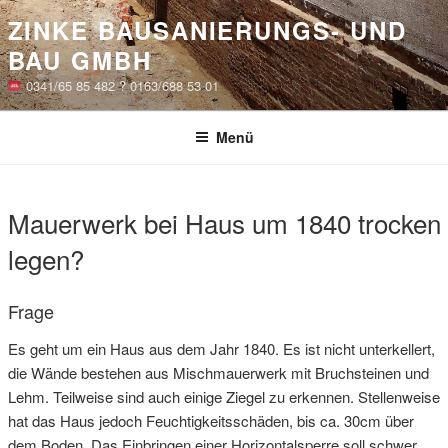
Zum
ZINKE BAUSANIERUNGS- UND
Inhalt
BAU GMBH
springen
0341/65 85 482 ? 0163/688 53 01
Menü
VERÖFFENTLICHT
Mauerwerk bei Haus um 1840 trocken
AM
legen?
Frage
Es geht um ein Haus aus dem Jahr 1840. Es ist nicht unterkellert,
die Wände bestehen aus Mischmauerwerk mit Bruchsteinen und
Lehm. Teilweise sind auch einige Ziegel zu erkennen. Stellenweise
hat das Haus jedoch Feuchtigkeitsschäden, bis ca. 30cm über
dem Boden. Das Einbringen einer Horizontalsperre soll schwer